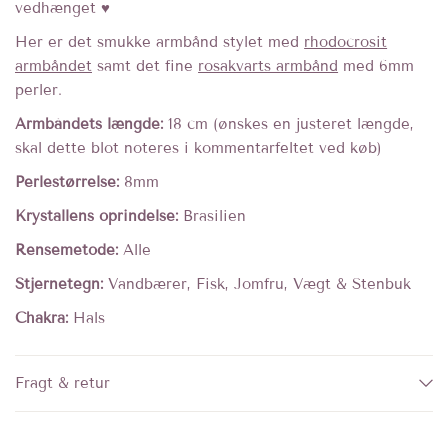
vedhænget ♥︎
Her er det smukke armbånd stylet med
rhodocrosit
armbåndet
samt det fine
rosakvarts armbånd
med 6mm
perler.
Armbåndets længde:
18 cm (ønskes en justeret længde,
skal dette blot noteres i kommentarfeltet ved køb)
Perlestørrelse:
8mm
Krystallens oprindelse:
Brasilien
Rensemetode:
Alle
Stjernetegn:
Vandbærer, Fisk, Jomfru, Vægt & Stenbuk
Chakra:
Hals
Fragt & retur