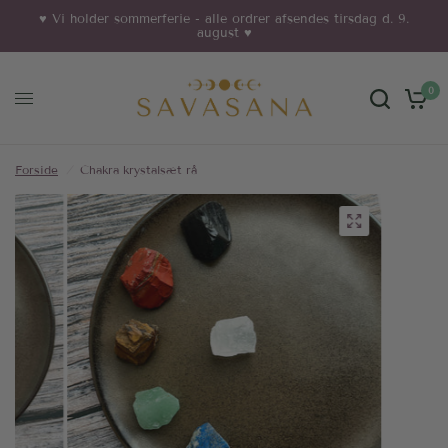
♥︎ Vi holder sommerferie - alle ordrer afsendes tirsdag d. 9.
august ♥︎
0
Forside
/
Chakra krystalsæt rå