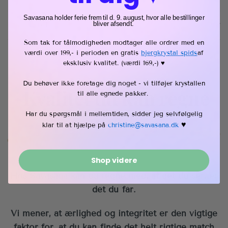
Savasana holder ferie frem til d. 9. august, hvor alle bestillinger
Fragt & retur
bliver afsendt.
Som tak for tålmodigheden modtager alle ordrer med en
værdi over 199,- i perioden en gratis
bjergkrystal spids
af
eksklusiv kvalitet
. (værdi 169,-) ♥︎
Du behøver ikke foretage dig noget - vi tilføjer krystallen
Kvalitet du kan regne
til alle egnede pakker.
med
Har du spørgsmål i mellemtiden, sidder jeg selvfølgelig
♥︎
klar til at hjælpe på
christine@savasana.dk
Shop videre
Hos Savasana kan du regne med, at det du ser, er
dét du får.
Vi mener, at ærlighed og integritet er den vigtige
faktor for, at du kan finde det helt rigtige match