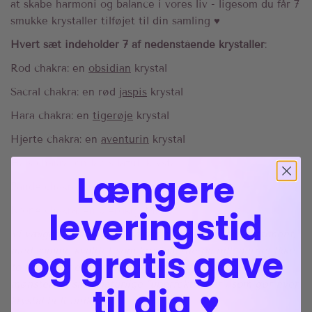
at skabe harmoni og balance i vores liv - ligesom du får 7
smukke krystaller tilføjet til din samling ♥︎
Hvert sæt indeholder 7 af nedenstående krystaller
:
Rod chakra: en
obsidian
krystal
Sacral chakra: en rød
jaspis
krystal
Hara chakra: en
tigerøje
krystal
Hjerte chakra: en
aventurin
krystal
Hals chakra: en lapis lazuli krystal
Længere
Pande chakra (tredje øje): en
ametyst
krystal
Krone chakra: en
bjergkrystal
leveringstid
Vi vælger et smukt krystalsæt til dig fra vores sortiment,
og gratis gave
med samme kvalitet som krystallerne på billederne. Ikke
to krystaller er helt ens, og kan derfor variere i farve,
mønster og små, naturlige "uperfektheder", som gør hver
til dig ♥︎
krystal helt unik.