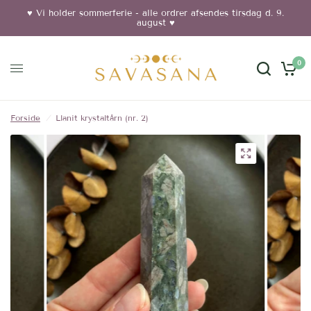
♥︎ Vi holder sommerferie - alle ordrer afsendes tirsdag d. 9.
august ♥︎
0
Forside
/
Llanit krystaltårn (nr. 2)