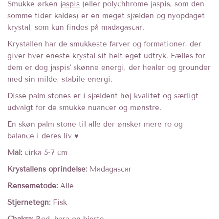
Smukke ørken
jaspis
(
eller polychhrome jaspis, som den
somme tider kaldes) er en meget sjælden og nyopdaget
krystal, som kun findes på madagascar.
Krystallen har de smukkeste farver og formationer, der
giver hver eneste krystal sit helt eget udtryk. Fælles for
dem er dog jaspis' skønne energi, der healer og grounder
med sin milde, stabile energi.
Disse palm stones er i sjældent høj kvalitet og særligt
udvalgt for de smukke nuancer og mønstre.
En skøn palm stone til alle der ønsker mere ro og
balance i deres liv ♥︎
Mål:
cirka 5-7 cm
Krystallens oprindelse:
Madagascar
Rensemetode:
Alle
Stjernetegn:
Fisk
Chakra:
Rod, hara og hjerte