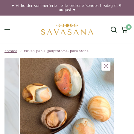
♥︎ Vi holder sommerferie - alle ordrer afsendes tirsdag d. 9.
august ♥︎
0
Forside
/
Ørken jaspis (polychrome) palm stone