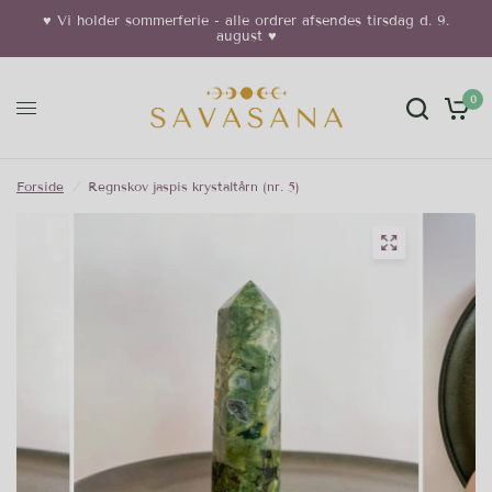
♥︎ Vi holder sommerferie - alle ordrer afsendes tirsdag d. 9.
august ♥︎
0
Forside
/
Regnskov jaspis krystaltårn (nr. 5)