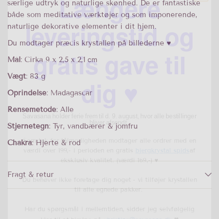
leveringstid og
særlige udtryk og naturlige skønhed. De er fantastiske
både som meditative værktøjer og som imponerende,
naturlige dekorative elementer i dit hjem.
gratis gave til
Du modtager præcis krystallen på billederne ♥︎
dig ♥︎
Mål
: Cirka 9 x 2,5 x 2,1
cm
Vægt
: 83 g
Oprindelse
: Madagascar
Savasana holder ferie frem til d. 9. august, hvor alle bestillinger
bliver afsendt.
Rensemetode
: Alle
Som tak for tålmodigheden modtager alle ordrer med en
Stjernetegn
: Tyr, vandbærer & jomfru
værdi over 199,- i perioden en gratis
bjergkrystal spids
af
eksklusiv kvalitet
. (værdi 169,-) ♥︎
Chakra
: Hjerte & rod
Du behøver ikke foretage dig noget - vi tilføjer krystallen
til alle egnede pakker.
Fragt & retur
Har du spørgsmål i mellemtiden, sidder jeg selvfølgelig
♥︎
klar til at hjælpe på
christine@savasana.dk