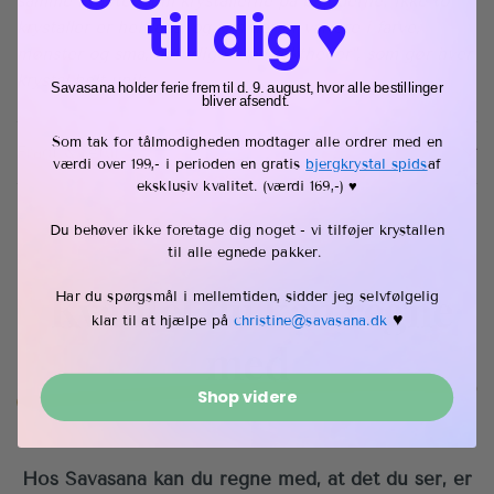
samme kvalitet som krystallerne på billederne. Ikke to
til dig ♥︎
krystaller er helt ens, og kan derfor variere i farve,
mønster og små, naturlige "uperfektheder", som gør hver
krystal helt unik.
Savasana holder ferie frem til d. 9. august, hvor alle bestillinger
bliver afsendt.
Som tak for tålmodigheden modtager alle ordrer med en
Fragt & retur
værdi over 199,- i perioden en gratis
bjergkrystal spids
af
eksklusiv kvalitet
. (værdi 169,-) ♥︎
Du behøver ikke foretage dig noget - vi tilføjer krystallen
til alle egnede pakker.
Kvalitet du kan regne
Har du spørgsmål i mellemtiden, sidder jeg selvfølgelig
♥︎
klar til at hjælpe på
christine@savasana.dk
med
Shop videre
Hos Savasana kan du regne med, at det du ser, er