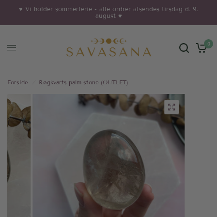
♥︎ Vi holder sommerferie - alle ordrer afsendes tirsdag d. 9.
august ♥︎
0
Forside
/
Røgkvarts palm stone (OUTLET)