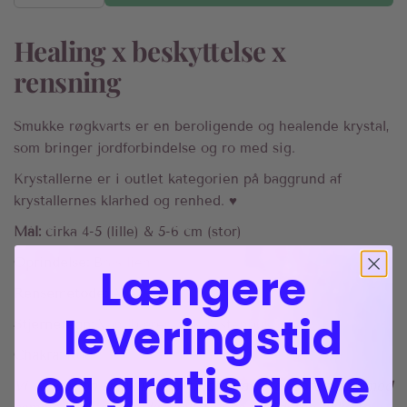
Healing x beskyttelse x
rensning
Smukke røgkvarts er en beroligende og healende krystal,
som bringer jordforbindelse og ro med sig.
Krystallerne er i outlet kategorien på baggrund af
krystallernes klarhed og renhed. ♥︎
Mål:
cirka 4-5 (lille) & 5-6 cm (stor)
Oprindelse:
Brasilien
Længere
Rensemetode:
Alle
leveringstid
Stjernetegn:
Vandbærer, fisk & stenbuk
Chakra:
Rod
og gratis gave
Vi vælger en smuk krystal til dig fra vores sortiment, med