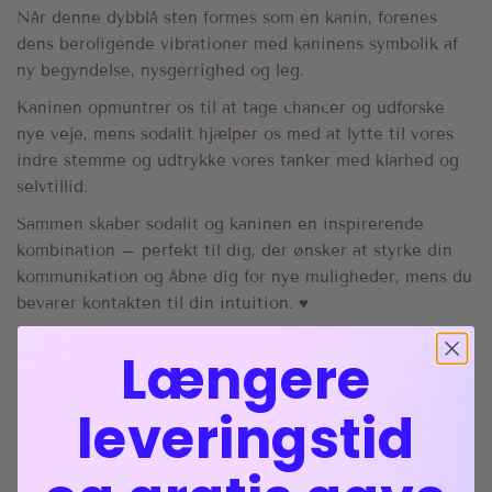
Når denne dybblå sten formes som en kanin, forenes
dens beroligende vibrationer med kaninens symbolik af
ny begyndelse, nysgerrighed og leg.
Kaninen opmuntrer os til at tage chancer og udforske
nye veje, mens sodalit hjælper os med at lytte til vores
indre stemme og udtrykke vores tanker med klarhed og
selvtillid.
Sammen skaber sodalit og kaninen en inspirerende
kombination – perfekt til dig, der ønsker at styrke din
kommunikation og åbne dig for nye muligheder, mens du
bevarer kontakten til din intuition. ♥︎
Mål:
cirka 3,5 x 2 x 2,5
Længere
Krystallens oprindelse:
Brasilien
leveringstid
Rensemetode:
Alle
Stjernetegn:
Tvilling & Skytte
Chakra:
Hals