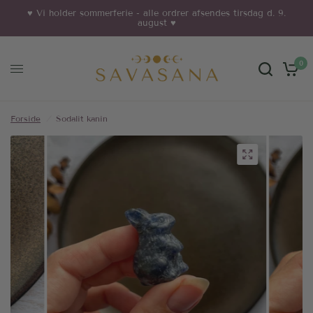
♥︎ Vi holder sommerferie - alle ordrer afsendes tirsdag d. 9.
august ♥︎
0
Forside
/
Sodalit kanin