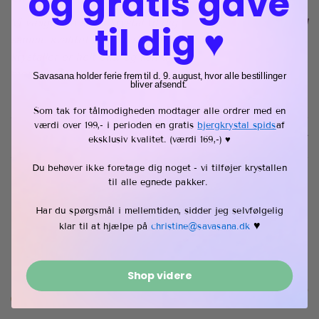
og gratis gave
Vi vælger en smuk krystal til dig fra vores sortiment, med
til dig ♥︎
samme kvalitet som krystallerne på billederne. Ikke to
krystaller er helt ens, og kan derfor variere i farve,
mønster og små, naturlige "uperfektheder", som gør hver
Savasana holder ferie frem til d. 9. august, hvor alle bestillinger
bliver afsendt.
krystal helt unik.
Som tak for tålmodigheden modtager alle ordrer med en
værdi over 199,- i perioden en gratis
bjergkrystal spids
af
Fragt & retur
eksklusiv kvalitet
. (værdi 169,-) ♥︎
Du behøver ikke foretage dig noget - vi tilføjer krystallen
til alle egnede pakker.
Har du spørgsmål i mellemtiden, sidder jeg selvfølgelig
♥︎
Kvalitet du kan regne
klar til at hjælpe på
christine@savasana.dk
med
Shop videre