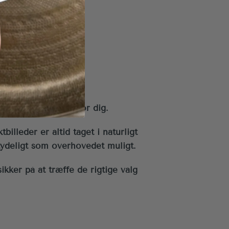
e med
får.
helt rigtige match for dig.
billeder er altid taget i naturligt
 tydeligt som overhovedet muligt.
ikker på at træffe de rigtige valg