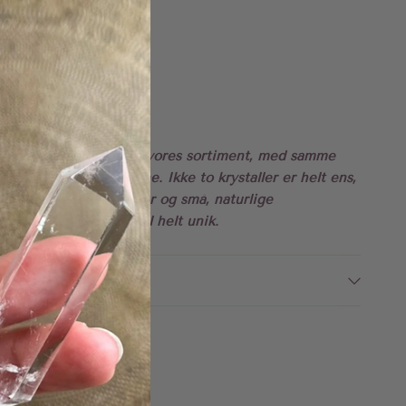
 cm
prindelse:
Madagascar
:
Alle
isk, Krebs & Skorpion
 & rod
smuk krystal til dig fra vores sortiment, med samme
rystallerne på billederne. Ikke to krystaller er helt ens,
variere i farve, mønster og små, naturlige
", som gør hver krystal helt unik.