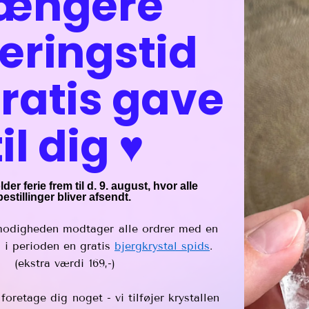
ængere
Mål:
cirka 5-7
Krystallens o
eringstid
Rensemetode
Stjernetegn:
F
ratis gave
Chakra:
Krone
Vi vælger en 
til dig ♥︎
kvalitet som k
og kan derfor 
"uperfektheder
er ferie frem til d. 9. august, hvor alle
bestillinger bliver afsendt.
Fragt & retur
modigheden modtager alle ordrer med en
- i perioden en gratis
bjergkrystal spids
.
(ekstra værdi 169,-)
oretage dig noget - vi tilføjer krystallen