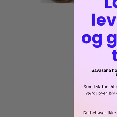
L
lev
og g
Savasana hold
Som tak for tål
værdi over 199,
Du behøver ikke f