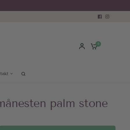
0
takt
månesten palm stone