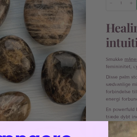
Heali
intuit
Smukke
måne
femininitet, c
Disse palm sto
sædvanlige mi
forbindelse t
energi forbun
En powerfuld k
træde dybt ind
Hver palm st