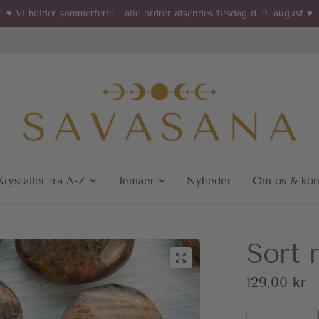
♥︎ Vi holder sommerferie - alle ordrer afsendes tirsdag d. 9. august ♥︎
Krystaller fra A-Z
Temaer
Nyheder
Om os & kon
Sort 
129,00 kr