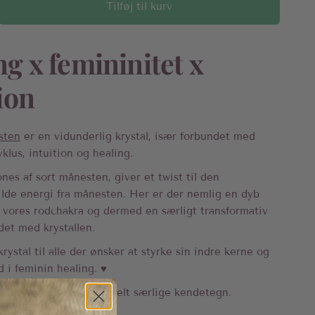
Tilføj til kurv
ng x femininitet x
ion
sten
er en vidunderlig krystal, især forbundet med
yklus, intuition og healing.
nes af sort månesten, giver et twist til den
lde energi fra månesten. Her er der nemlig en dyb
il vores rodchakra og dermed en særligt transformativ
det med krystallen.
rystal til alle der ønsker at styrke sin indre kerne og
 i feminin healing. ♥︎
one kommer med sine helt særlige kendetegn.