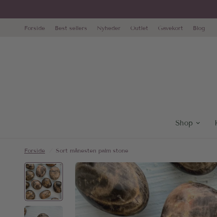
Forside
Best sellers
Nyheder
Outlet
Gavekort
Blog
Shop
Forside
/
Sort månesten palm stone