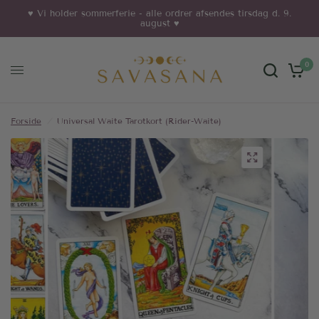
♥︎ Vi holder sommerferie - alle ordrer afsendes tirsdag d. 9.
august ♥︎
0
Forside
/
Universal Waite Tarotkort (Rider-Waite)