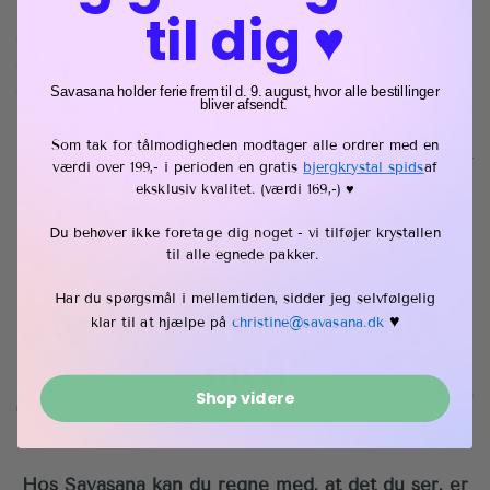
Kortsættet indeholder en mindre beskrivelse af kortene
til dig ♥︎
og deres budskaber på engelsk. Ønsker du en dansk
guidebog, anbefaler vi, at du tilkøber bogen: Ultimativ
guide til tarot.
Savasana holder ferie frem til d. 9. august, hvor alle bestillinger
bliver afsendt.
Som tak for tålmodigheden modtager alle ordrer med en
Fragt & retur
værdi over 199,- i perioden en gratis
bjergkrystal spids
af
eksklusiv kvalitet
. (værdi 169,-) ♥︎
Du behøver ikke foretage dig noget - vi tilføjer krystallen
til alle egnede pakker.
Kvalitet du kan regne
Har du spørgsmål i mellemtiden, sidder jeg selvfølgelig
♥︎
klar til at hjælpe på
christine@savasana.dk
med
Shop videre
Hos Savasana kan du regne med, at det du ser, er